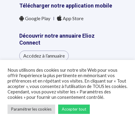
Télécharger notre application mobile
Google Play
l
App Store
Découvrir notre annuaire Elioz
Connect
Accédez à l’annuaire
Nous utilisons des cookies sur notre site Web pour vous
offrir l'expérience la plus pertinente en mémorisant vos
préférences et en répétant vos visites. En cliquant sur « Tout
accepter », vous consentez à l'utilisation de TOUS les cookies.
Cependant, vous pouvez visiter les « Paramètres des
cookies » pour fournir un consentement contrôlé.
© 2021 Elioz |
Politique de confidentialité
|
Paramétrer les cookies
Accepter tout
Mentions légales
twitter
facebook
linkedin
youtube
instagram
tiktok