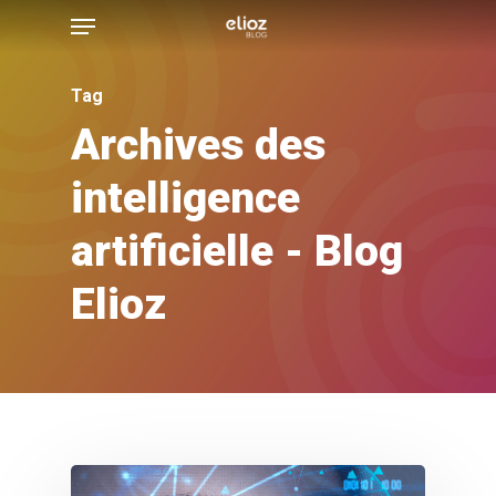
Menu
Skip
to
main
Tag
content
Archives des
intelligence
artificielle - Blog
Elioz